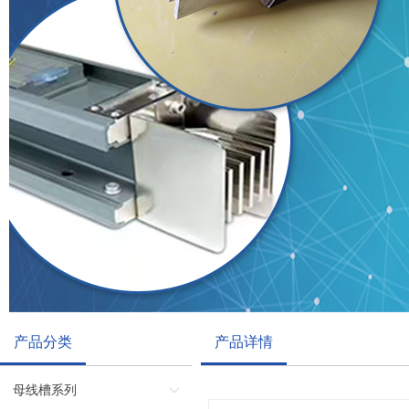
产品分类
产品详情
母线槽系列