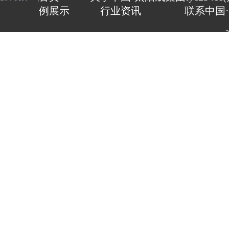
例展示  
          行业资讯                
联系中国·太
137-